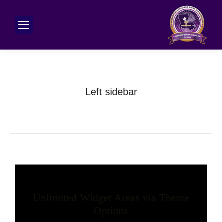
Left sidebar
Unlimited Widget Areas via Theme
Options