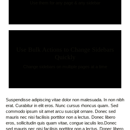
Use them for any page & any sidebar
Use Bulk Actions to Change Sidebars
Quickly
Change sidebars on multiple pages at a time
Suspendisse adipiscing vitae dolor non malesuada. In non nibh
erat. Curabitur in elit eros. Nunc cursus rhoncus quam. Sed
commodo ipsum sit amet arcu suscipit ornare. Donec sed
mauris nec nisi facilisis porttitor non a lectus. Donec libero
eros, sollicitudin quis quam vitae, congue iaculis leo.Donec
sed mauris nec nisi facilisis porttitor non a lectus. Donec libero