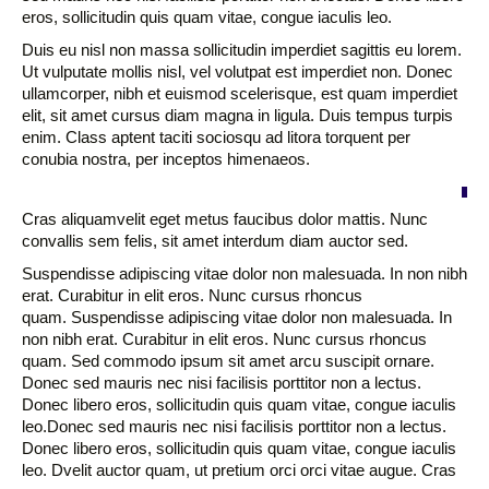
eros, sollicitudin quis quam vitae, congue iaculis leo.
Duis eu nisl non massa sollicitudin imperdiet sagittis eu lorem.
Ut vulputate mollis nisl, vel volutpat est imperdiet non. Donec
ullamcorper, nibh et euismod scelerisque, est quam imperdiet
elit, sit amet cursus diam magna in ligula. Duis tempus turpis
enim. Class aptent taciti sociosqu ad litora torquent per
conubia nostra, per inceptos himenaeos.
Cras aliquamvelit eget metus faucibus dolor mattis. Nunc
convallis sem felis, sit amet interdum diam auctor sed.
Suspendisse adipiscing vitae dolor non malesuada. In non nibh
erat. Curabitur in elit eros. Nunc cursus rhoncus
quam. Suspendisse adipiscing vitae dolor non malesuada. In
non nibh erat. Curabitur in elit eros. Nunc cursus rhoncus
quam. Sed commodo ipsum sit amet arcu suscipit ornare.
Donec sed mauris nec nisi facilisis porttitor non a lectus.
Donec libero eros, sollicitudin quis quam vitae, congue iaculis
leo.Donec sed mauris nec nisi facilisis porttitor non a lectus.
Donec libero eros, sollicitudin quis quam vitae, congue iaculis
leo.
Dvelit auctor quam, ut pretium orci orci vitae augue. Cras