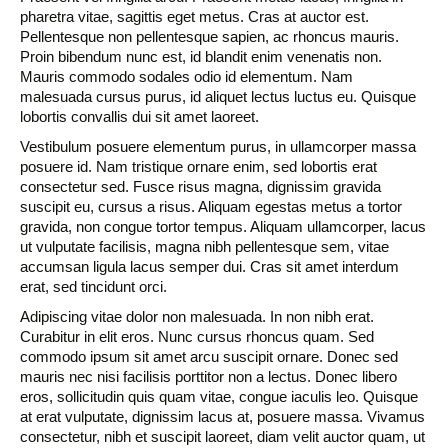
pharetra vitae, sagittis eget metus. Cras at auctor est.
Pellentesque non pellentesque sapien, ac rhoncus mauris.
Proin bibendum nunc est, id blandit enim venenatis non.
Mauris commodo sodales odio id elementum. Nam
malesuada cursus purus, id aliquet lectus luctus eu. Quisque
lobortis convallis dui sit amet laoreet.
Vestibulum posuere elementum purus, in ullamcorper massa
posuere id. Nam tristique ornare enim, sed lobortis erat
consectetur sed. Fusce risus magna, dignissim gravida
suscipit eu, cursus a risus. Aliquam egestas metus a tortor
gravida, non congue tortor tempus. Aliquam ullamcorper, lacus
ut vulputate facilisis, magna nibh pellentesque sem, vitae
accumsan ligula lacus semper dui. Cras sit amet interdum
erat, sed tincidunt orci.
Adipiscing vitae dolor non malesuada. In non nibh erat.
Curabitur in elit eros. Nunc cursus rhoncus quam. Sed
commodo ipsum sit amet arcu suscipit ornare. Donec sed
mauris nec nisi facilisis porttitor non a lectus. Donec libero
eros, sollicitudin quis quam vitae, congue iaculis leo. Quisque
at erat vulputate, dignissim lacus at, posuere massa. Vivamus
consectetur, nibh et suscipit laoreet, diam velit auctor quam, ut