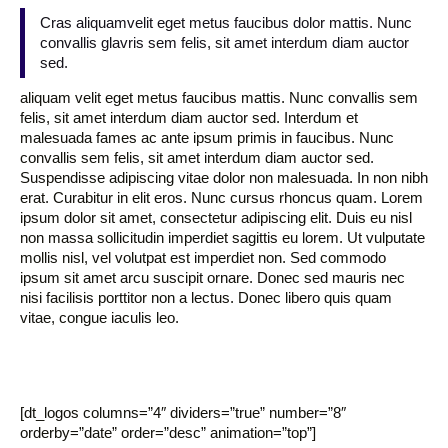
Cras aliquamvelit eget metus faucibus dolor mattis. Nunc
convallis glavris sem felis, sit amet interdum diam auctor
sed.
aliquam velit eget metus faucibus mattis. Nunc convallis sem
felis, sit amet interdum diam auctor sed. Interdum et
malesuada fames ac ante ipsum primis in faucibus. Nunc
convallis sem felis, sit amet interdum diam auctor sed.
Suspendisse adipiscing vitae dolor non malesuada. In non nibh
erat. Curabitur in elit eros. Nunc cursus rhoncus quam. Lorem
ipsum dolor sit amet, consectetur adipiscing elit. Duis eu nisl
non massa sollicitudin imperdiet sagittis eu lorem. Ut vulputate
mollis nisl, vel volutpat est imperdiet non. Sed commodo
ipsum sit amet arcu suscipit ornare. Donec sed mauris nec
nisi facilisis porttitor non a lectus. Donec libero quis quam
vitae, congue iaculis leo.
[dt_logos columns=”4″ dividers=”true” number=”8″
orderby=”date” order=”desc” animation=”top”]