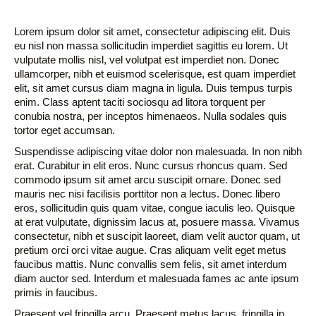
Lorem ipsum dolor sit amet, consectetur adipiscing elit. Duis
eu nisl non massa sollicitudin imperdiet sagittis eu lorem. Ut
vulputate mollis nisl, vel volutpat est imperdiet non. Donec
ullamcorper, nibh et euismod scelerisque, est quam imperdiet
elit, sit amet cursus diam magna in ligula. Duis tempus turpis
enim. Class aptent taciti sociosqu ad litora torquent per
conubia nostra, per inceptos himenaeos. Nulla sodales quis
tortor eget accumsan.
Suspendisse adipiscing vitae dolor non malesuada. In non nibh
erat. Curabitur in elit eros. Nunc cursus rhoncus quam. Sed
commodo ipsum sit amet arcu suscipit ornare. Donec sed
mauris nec nisi facilisis porttitor non a lectus. Donec libero
eros, sollicitudin quis quam vitae, congue iaculis leo. Quisque
at erat vulputate, dignissim lacus at, posuere massa. Vivamus
consectetur, nibh et suscipit laoreet, diam velit auctor quam, ut
pretium orci orci vitae augue. Cras aliquam velit eget metus
faucibus mattis. Nunc convallis sem felis, sit amet interdum
diam auctor sed. Interdum et malesuada fames ac ante ipsum
primis in faucibus.
Praesent vel fringilla arcu. Praesent metus lacus, fringilla in